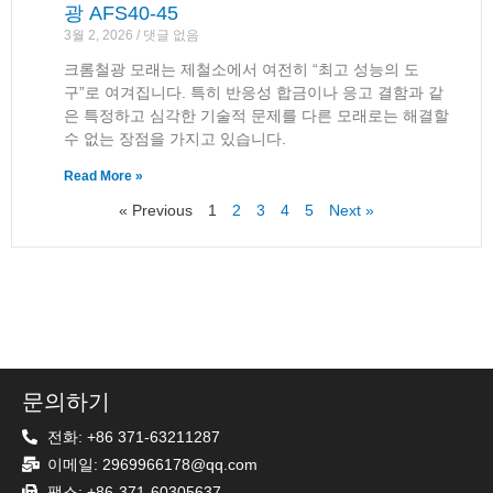
광 AFS40-45
3월 2, 2026
댓글 없음
크롬철광 모래는 제철소에서 여전히 “최고 성능의 도
구”로 여겨집니다. 특히 반응성 합금이나 응고 결함과 같
은 특정하고 심각한 기술적 문제를 다른 모래로는 해결할
수 없는 장점을 가지고 있습니다.
Read More »
« Previous
1
2
3
4
5
Next »
문의하기
전화: +86 371-63211287
이메일: 2969966178@qq.com
팩스: +86-371-60305637